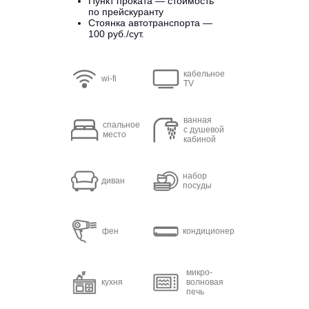
Пункт проката — стоимость
по прейскуранту
Стоянка автотранспорта —
100 руб./сут.
кабельное
wi-fi
TV
ванная
спальное
с душевой
место
кабиной
набор
диван
посуды
фен
кондиционер
микро-
кухня
волновая
печь