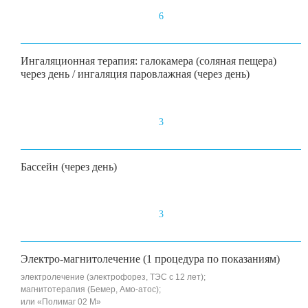
6
Ингаляционная терапия: галокамера (соляная пещера)
через день / ингаляция паровлажная (через день)
3
Бассейн (через день)
3
Электро-магнитолечение (1 процедура по показаниям)
электролечение (электрофорез, ТЭС с 12 лет);
магнитотерапия (Бемер, Амо-атос);
или «Полимаг 02 М»