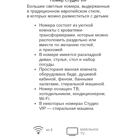
Номер Студио VIP
Большие светлые номера, выдержанные
в традиционном европейском стиле,
в которых можно разместиться с детьми.
Номера состоят из уютной
комнаты с кроватями-
трансформерами, которые можно
расположить раздельно или
вместе по желанию гостей,
и прихожей.
В номере имеется раскладной
диван, стулья, стол и набор
посуды.
Простораня ванная комната
оборудована биде, душевой
кабиной, феном, банными
халатами, стиральной машиной.
Номер оснащен ТВ,
холодильником, кондиционером,
Wi-Fi.
В некоторых номерах Студио
VIP — стиральная машина.
кабельное
wi-fi
TV