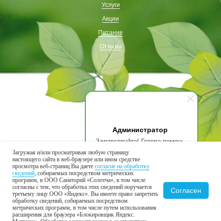
Услуги
Акции
Питание
Отзывы
Администратор
Здравствуйте! Готова помочь
вам. Напишите мне, если у
Загружая и/или просматривая любую страницу
вас появятся вопросы.
настоящего сайта в веб-браузере или ином средстве
Присоединяйтесь к нам в соцсетях
просмотра веб-страниц Вы даете
согласие на обработку
сведений
, собираемых посредством метрических
программ, в ООО Санаторий «Солотча», в том числе
согласны с тем, что обработка этих сведений поручается
Согласен
третьему лицу ООО «Яндекс». Вы имеете право запретить
обработку сведений, собираемых посредством
В вашем бизнесе всё
работает само
метрических программ, в том числе путем использования
расширения для браузера «Блокировщик Яндекс.