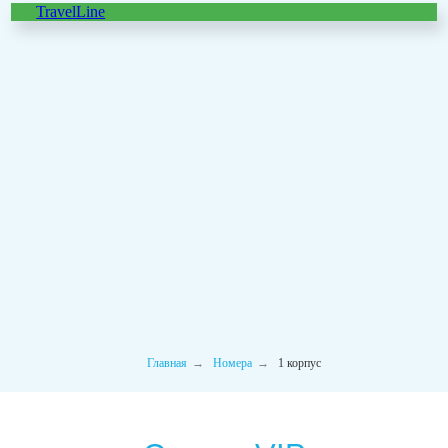
TravelLine
Студио VIP
Главная
→
Номера
→
1 корпус